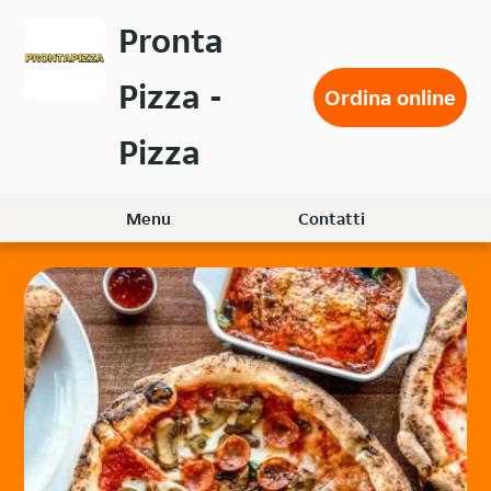
Passa
Pronta
al
contenuto
Pizza -
principale
Ordina online
Pizza
Menu
Contatti